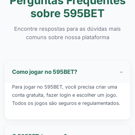
Perguntas Frequentes
sobre 595BET
Encontre respostas para as dúvidas mais
comuns sobre nossa plataforma
Como jogar no 595BET?
−
Para jogar no 595BET, você precisa criar uma
conta gratuita, fazer login e escolher um jogo.
Todos os jogos são seguros e regulamentados.