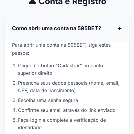
👤 Conta e Registro
+
Como abrir uma conta na 595BET?
Para abrir uma conta na 595BET, siga estes
passos:
Clique no botão "Cadastrar" no canto
superior direito
Preencha seus dados pessoais (nome, email,
CPF, data de nascimento)
Escolha uma senha segura
Confirme seu email através do link enviado
Faça login e complete a verificação de
identidade