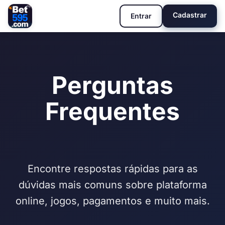
Cadastrar
Entrar
Perguntas
Frequentes
Encontre respostas rápidas para as
dúvidas mais comuns sobre plataforma
online, jogos, pagamentos e muito mais.