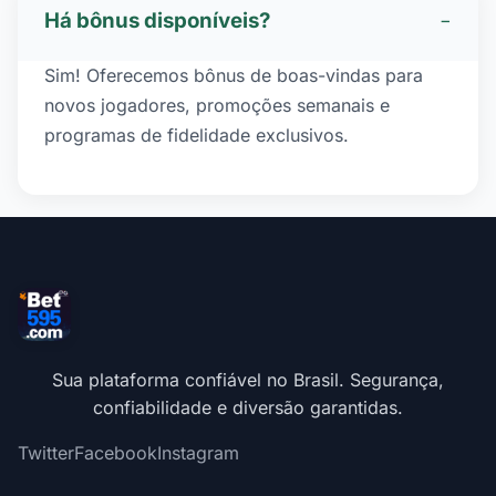
Há bônus disponíveis?
−
Sim! Oferecemos bônus de boas-vindas para
novos jogadores, promoções semanais e
programas de fidelidade exclusivos.
Sua plataforma confiável no Brasil. Segurança,
confiabilidade e diversão garantidas.
Twitter
Facebook
Instagram