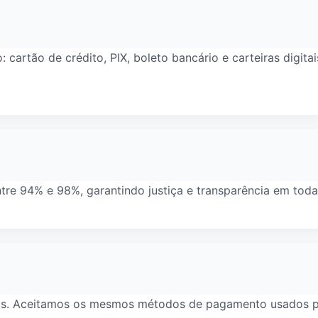
artão de crédito, PIX, boleto bancário e carteiras digita
tre 94% e 98%, garantindo justiça e transparência em toda
as. Aceitamos os mesmos métodos de pagamento usados p