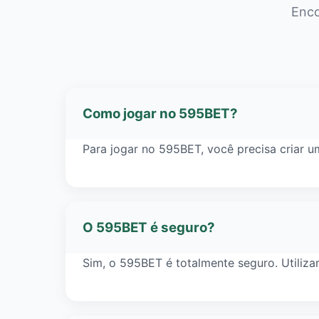
Enco
Como jogar no 595BET?
Para jogar no 595BET, você precisa criar u
O 595BET é seguro?
Sim, o 595BET é totalmente seguro. Utiliza