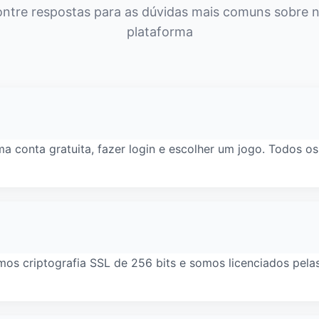
ntre respostas para as dúvidas mais comuns sobre 
plataforma
ma conta gratuita, fazer login e escolher um jogo. Todos o
mos criptografia SSL de 256 bits e somos licenciados pel