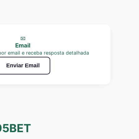
📧
Email
por email e receba resposta detalhada
Enviar Email
595BET