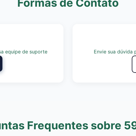
Formas de Contato
a equipe de suporte
Envie sua dúvida 
ntas Frequentes sobre 